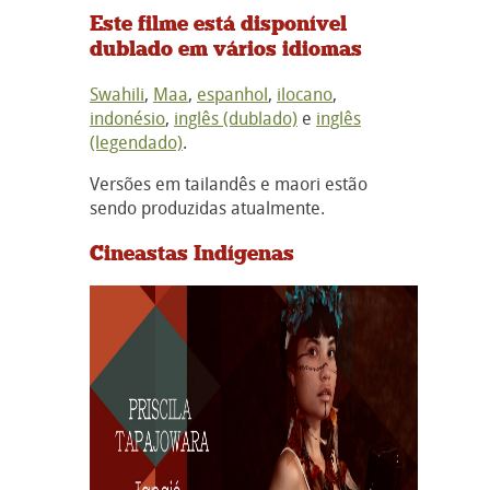
Este filme está disponível
dublado em vários idiomas
Swahili
,
Maa
,
espanhol
,
ilocano
,
indonésio
,
inglês (dublado)
e
inglês
(legendado)
.
Versões em tailandês e maori estão
sendo produzidas atualmente.
Cineastas Indígenas