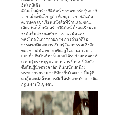
อินโดนีเซีย
คีนันเป็นผู้สร้างวีดีทัศน์ ชาวดายาร์กรุ่นเยาว์
จาก เมืองซันไก อูติก ตั้งอยู่ทางกาลิมันตัน
ตะวันตก เขาเรียนหนังสือที่บ้านและขณะ
เดียวกันก็เป็นนักสร้างวีดีทัศน์ ตั้งแต่เรียนจบ
ระดับชั้นประถมศึกษา เขามุ่งมั่นและ
หลงใหลในการถ่ายภาพ การถ่ายวิดีโอ
ธรรมชาติและการเรียนรู้วัฒนธรรมเชิงลึก
ของชาวอิบัน เขาอาศัยอยู่ในบ้านทรงยาว
แบบดั้งเดิมในท้องถิ่นและได้รับถ่ายทอดองค์
ความรู้บรรพบุรุษจากอาจารย์อาเปย์ จังกัต
ซึ่งเป็นผู้นำชาวอาดัต ที่เป็นนักปกป้อง
ทรัพยากรธรรมชาติท้องถิ่นโดยเขาเป็นผู้ที่
ต่อสู้และต่อต้านการตัดไม้ทำลายป่าอย่างผิด
กฎหมายในชุมชน