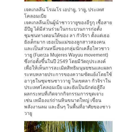
เจคเกลลีน โรเมโร เอปายู, วายู, ประเทศ
โคลอมเบีย
เจคเกลลีนเป็นผู้นำชาววายูของอีรูกุ เชื้อสาย
อีปียู ได้มีส่วนร่วมในกระบวนการก่อตั้ง
ชุมชนทางตอนใต้ของ ลา กัวจิรา ตั้งแต่เธอ
ยังเด็กมาก เธอเป็นแม่ของลูกสาวสองคน
และเป็นส่วนหนึ่งของกลุ่มนักเคลื่อไหวชาว
วายู (Fuerza Mujeres Wayuu movement)
ซึ่งก่อตั้งขึ้นในปี 2549 โดยมีวัตถุประสงค์
เพื่อให้เห็นการละเมิดสิทธิมนุษยชนและผลก
ระทบหลายประการของความขัดแย้งโดยใช้
อาวุธในชุมชนชาววายู ในเขตลา กัวจิราใน
ประเทศโคลอมเบีย และยังเป็นนักต่อสู้ถึง
ผลกระทบที่เกิดจากกิจกรรมการขุดเจาะ
เช่น เหมืองแร่ถ่านหินขนาดใหญ่ เขื่อน
พลังงานลม และอื่นๆ ในพื้นที่อาศัยของชาว
วายู