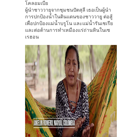
โคลอมเบีย
ผู้นำชาววายุจากชุมชนปัตสุลี เธอเป็นผู้นำ
การปกป้องน้ำในดินแดนของชาววายู ต่อสู้
เพื่อปกป้องแม่น้ำบรูโน และแม่น้ำรันเชเรีย
และต่อต้านการทำเหมืองแร่ถ่านหินในเซ
เรฮอน