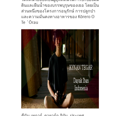
ดินและผืนน้ำของบรรพบุรุษของเธอ โดยเป็น
ส่วนหนึ่งของโครงการอนุรักษ์ การปลูกป่า
และความมั่นคงทางอาหารของ Kōrero O
Te `Ōrau
คีนัน เทการ์, ดายาร์ก อิบัน, ประเทศ