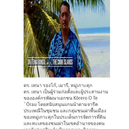
ดร. เทนา รองโก้, เมารี, หมู่เกาะคุก
ดร. เทนา เป็นผู้ร่วมก่อตั้งและผู้ประสานงาน
ขององค์กรพัฒนาเอกชน Kōrero O Te
`Ōrau โดยสนับสนุนแกนนำตามจารีต
ประเพณีในชุมชน และกลุ่มชนเผ่าพื้นเมือง
ของหมู่เกาะคุกในประเด็นการจัดการที่ดิน
และทะเลของชนเผ่าในเขตอำนาจของตน