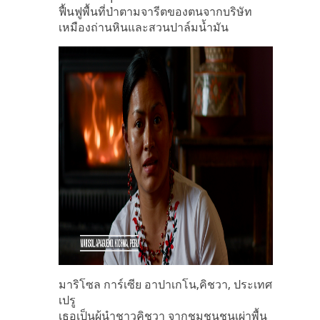
ฟื้นฟูพื้นที่ป่าตามจารีตของตนจากบริษัท
เหมืองถ่านหินและสวนปาล์มน้ำมัน
มาริโซล การ์เซีย อาปาเกโน,คิชวา, ประเทศ
เปรู
เธอเป็นผู้นำชาวคิชวา จากชุมชนชนเผ่าพื้น