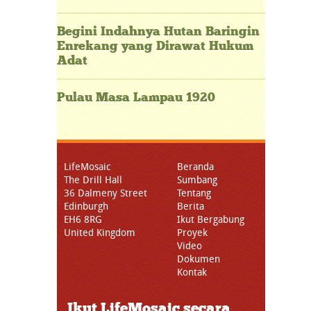
Begini Indahnya Hutan Baringin
Enrekang yang Dirawat Hukum
Adat
Pulau Masa Lampau 1920
LifeMosaic
Beranda
The Drill Hall
Sumbang
36 Dalmeny Street
Tentang
Edinburgh
Berita
EH6 8RG
Ikut Bergabung
United Kingdom
Proyek
Video
Dokumen
Kontak
Ikut LifeMosaic secara