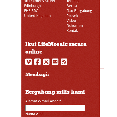
36 Dalmeny Street
Tentang
Edinburgh
Berita
EH6 8RG
Ikut Bergabung
United Kingdom
Proyek
Video
Dokumen
Kontak
Ikut LifeMosaic secara
online
Membagi:
Bergabung milis kami
Alamat e-mail Anda
*
Nama Anda