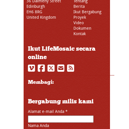
36 Dalmeny Street
Tentang
Edinburgh
Berita
EH6 8RG
Ikut Bergabung
United Kingdom
Proyek
Video
Dokumen
Kontak
Ikut LifeMosaic secara
online
Membagi:
Bergabung milis kami
Alamat e-mail Anda
*
Nama Anda