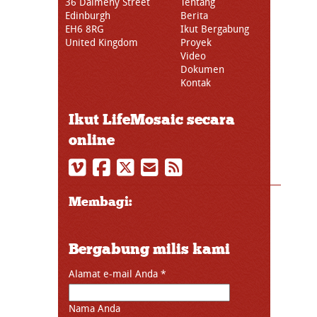
36 Dalmeny Street
Tentang
Edinburgh
Berita
EH6 8RG
Ikut Bergabung
United Kingdom
Proyek
Video
Dokumen
Kontak
Ikut LifeMosaic secara
online
Membagi:
Bergabung milis kami
Alamat e-mail Anda
*
Nama Anda