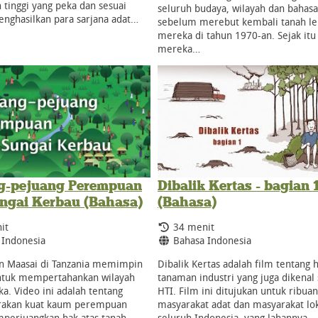
 tinggi yang peka dan sesuai
seluruh budaya, wilayah dan bahas
nghasilkan para sarjana adat…
sebelum merebut kembali tanah le
mereka di tahun 1970-an. Sejak itu
mereka…
g-pejuang Perempuan
Dibalik Kertas - bagian 
ungai Kerbau (Bahasa)
(Bahasa)
Durasi:
it
34 menit
:
Bahasa:
 Indonesia
Bahasa Indonesia
 Maasai di Tanzania memimpin
Dibalik Kertas adalah film tentang 
ntuk mempertahankan wilayah
tanaman industri yang juga dikenal
a. Video ini adalah tentang
HTI. Film ini ditujukan untuk ribuan
rakan kuat kaum perempuan
masyarakat adat dan masyarakat lok
perjuangkan hak atas tanah
seluruh Indonesia, yang lahannya…