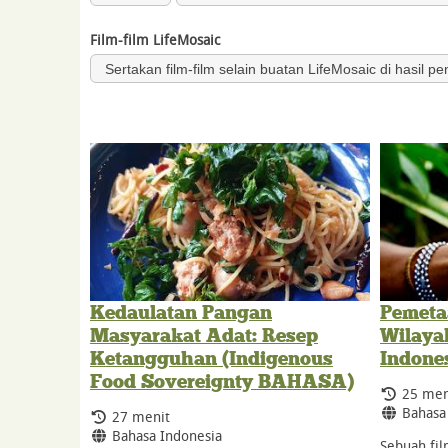
Film-film LifeMosaic
Sertakan film-film selain buatan LifeMosaic di hasil pe
Kedaulatan Pangan
Pemeta
Masyarakat Adat: Resep
Wilaya
Ketangguhan (Indigenous
Indone
Food Sovereignty BAHASA)
Durasi:
25 men
Bahasa
Bahasa
Durasi:
27 menit
Bahasa:
Bahasa Indonesia
Sebuah fi