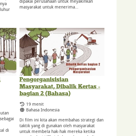
dipakai perusahaan untuk meyakinkan
anya
masyarakat untuk menerima…
luhur
1
Pengorganisisian
Masyarakat, Dibalik Kertas -
bagian 2 (Bahasa)
Durasi:
19 menit
Bahasa:
Bahasa Indonesia
hutan
 sebagai
Di film ini kita akan membahas strategi dan
taktik yang di gunakan oleh masyarakat
al di
untuk membela hak-hak mereka ketika