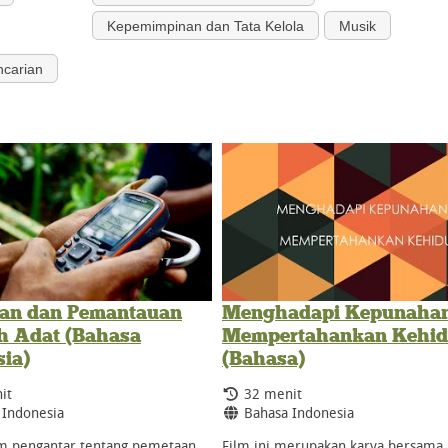
Kepemimpinan dan Tata Kelola
Musik
ncarian
an dan Pemantauan
Menghadapi Kepunahan
h Adat (Bahasa
Mempertahankan Kehi
sia)
(Bahasa)
Durasi:
it
32 menit
:
Bahasa:
 Indonesia
Bahasa Indonesia
lm pengantar tentang pemetaan
Film ini merupakan karya bersama