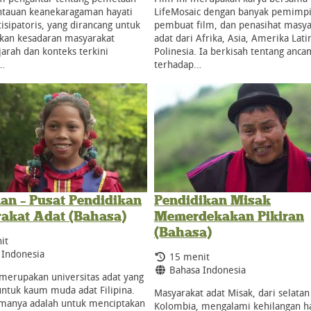
tauan keanekaragaman hayati
LifeMosaic dengan banyak pemimpi
tisipatoris, yang dirancang untuk
pembuat film, dan penasihat masya
kan kesadaran masyarakat
adat dari Afrika, Asia, Amerika Lati
jarah dan konteks terkini
Polinesia. Ia berkisah tentang anc
…
terhadap…
an – Pusat Pendidikan
Pendidikan Misak
akat Adat (Bahasa)
Memerdekakan Pikiran
(Bahasa)
it
:
 Indonesia
Durasi:
15 menit
Bahasa:
Bahasa Indonesia
merupakan universitas adat yang
ntuk kaum muda adat Filipina.
Masyarakat adat Misak, dari selatan
amanya adalah untuk menciptakan
Kolombia, mengalami kehilangan h