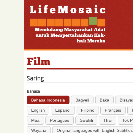
Mendukung Masyarakat Adat
untuk Mempertahankan Hak-
hak Mereka
Film
Saring
Bahasa
Bahasa Indonesia
Bagyeli
Baka
Bisaya
English
Español
Filipino
Français
Maa
Português
Swahili
Thai
Tok P
Wayana
Original languages with English Subtitles