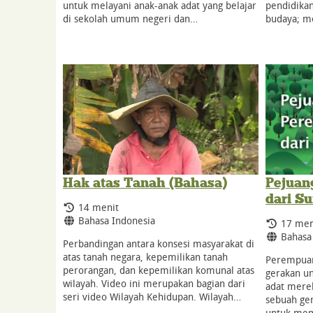
untuk melayani anak-anak adat yang belajar
pendidikan
di sekolah umum negeri dan…
budaya; me
Hak atas Tanah (Bahasa)
Pejuan
dari S
Durasi:
14 menit
Bahasa:
Bahasa Indonesia
Durasi:
17 men
Bahasa
Bahasa
Perbandingan antara konsesi masyarakat di
atas tanah negara, kepemilikan tanah
Perempuan
perorangan, dan kepemilikan komunal atas
gerakan u
wilayah. Video ini merupakan bagian dari
adat merek
seri video Wilayah Kehidupan. Wilayah…
sebuah ge
untuk mem