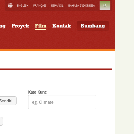
CARI
ENGLISH
FRANÇAIS
ESPAÑOL
BAHASA INDONESIA
ung
Proyek
Film
Kontak
Sumbang
Kata Kunci
endiri