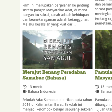
dan peman
Film ini merupakan perjalanan ke jantung
secara par
sistem pangan Masyarakat Adat, di mana
meningkat
pangan itu sakral, tanah adalah kehidupan,
tentang se
dan keanekaragaman adalah ketangguhan.
pemetaan
Melalui kesaksian yang kuat dari…
Merajut Benang Peradaban
Pamula
Samabue (Bahasa)
Masyar
Durasi:
Durasi:
13 menit
13 men
Bahasa:
Bahasa
Bahasa Indonesia
Bahasa
Sekolah Adat Samabue didirikan pada tahun
Pamulaan 
2016 di Kalimantan Barat. Sekolah ini
dibangun u
menjadi kelompok belajar sepulang-sekolah
Tujuan ut