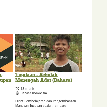
,
Tugdaan – Sekolah
dupan
Menengah Adat (Bahasa)
Durasi:
13 menit
Bahasa:
Bahasa Indonesia
Pusat Pembelajaran dan Pengembangan
Mangyan Tugdaan adalah lembaga