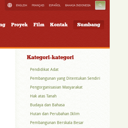
CARI
ENGLISH
FRANÇAIS
ESPAÑOL
BAHASA INDONESIA
ung
Proyek
Film
Kontak
Sumbang
Kategori-kategori
Pendidikat Adat
Pembangunan yang Ditentukan Sendiri
Pengorganisasian Masyarakat
Hak atas Tanah
Budaya dan Bahasa
Hutan dan Perubahan Iklim
Pembangunan Berskala Besar