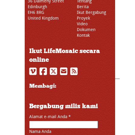
36 Dalmeny Street
Tentang
Edinburgh
Berita
EH6 8RG
Ikut Bergabung
United Kingdom
Proyek
Video
Dokumen
Kontak
Ikut LifeMosaic secara
online
Membagi:
Bergabung milis kami
Alamat e-mail Anda
*
Nama Anda