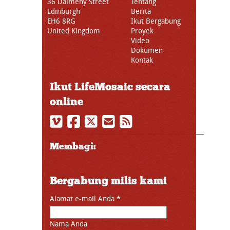
36 Dalmeny Street
Tentang
Edinburgh
Berita
EH6 8RG
Ikut Bergabung
United Kingdom
Proyek
Video
Dokumen
Kontak
Ikut LifeMosaic secara
online
Membagi:
Bergabung milis kami
Alamat e-mail Anda
*
Nama Anda