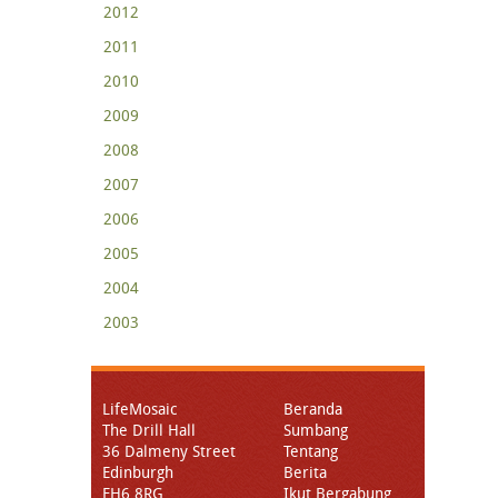
2012
2011
2010
2009
2008
2007
2006
2005
2004
2003
LifeMosaic
Beranda
The Drill Hall
Sumbang
36 Dalmeny Street
Tentang
Edinburgh
Berita
EH6 8RG
Ikut Bergabung