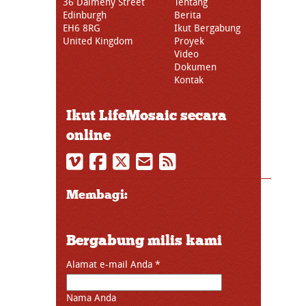
36 Dalmeny Street
Tentang
Edinburgh
Berita
EH6 8RG
Ikut Bergabung
United Kingdom
Proyek
Video
Dokumen
Kontak
Ikut LifeMosaic secara
online
Membagi:
Bergabung milis kami
Alamat e-mail Anda
*
Nama Anda