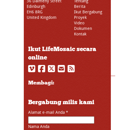
36 Dalmeny Street
Tentang
Edinburgh
Berita
EH6 8RG
Ikut Bergabung
United Kingdom
Proyek
Video
Dokumen
Kontak
Ikut LifeMosaic secara
online
Membagi:
Bergabung milis kami
Alamat e-mail Anda
*
Nama Anda