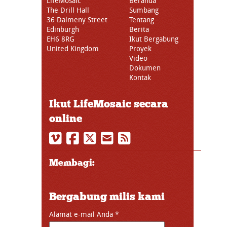
LifeMosaic
Beranda
The Drill Hall
Sumbang
36 Dalmeny Street
Tentang
Edinburgh
Berita
EH6 8RG
Ikut Bergabung
United Kingdom
Proyek
Video
Dokumen
Kontak
Ikut LifeMosaic secara
online
Membagi:
Bergabung milis kami
Alamat e-mail Anda
*