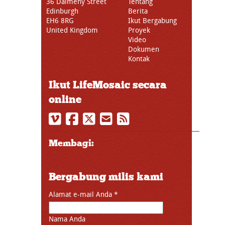
36 Dalmeny Street
Tentang
Edinburgh
Berita
EH6 8RG
Ikut Bergabung
United Kingdom
Proyek
Video
Dokumen
Kontak
Ikut LifeMosaic secara
online
Membagi:
Bergabung milis kami
Alamat e-mail Anda
*
Nama Anda