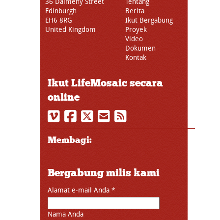
36 Dalmeny Street
Tentang
Edinburgh
Berita
EH6 8RG
Ikut Bergabung
United Kingdom
Proyek
Video
Dokumen
Kontak
Ikut LifeMosaic secara
online
Membagi:
Bergabung milis kami
Alamat e-mail Anda
*
Nama Anda