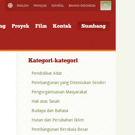
CARI
ENGLISH
FRANÇAIS
ESPAÑOL
BAHASA INDONESIA
ung
Proyek
Film
Kontak
Sumbang
Kategori-kategori
Pendidikat Adat
Pembangunan yang Ditentukan Sendiri
Pengorganisasian Masyarakat
Hak atas Tanah
Budaya dan Bahasa
Hutan dan Perubahan Iklim
Pembangunan Berskala Besar