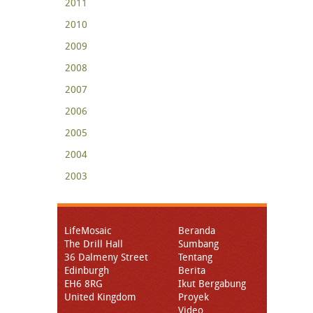
2011
2010
2009
2008
2007
2006
2005
2004
2003
LifeMosaic
Beranda
The Drill Hall
Sumbang
36 Dalmeny Street
Tentang
Edinburgh
Berita
EH6 8RG
Ikut Bergabung
United Kingdom
Proyek
Video