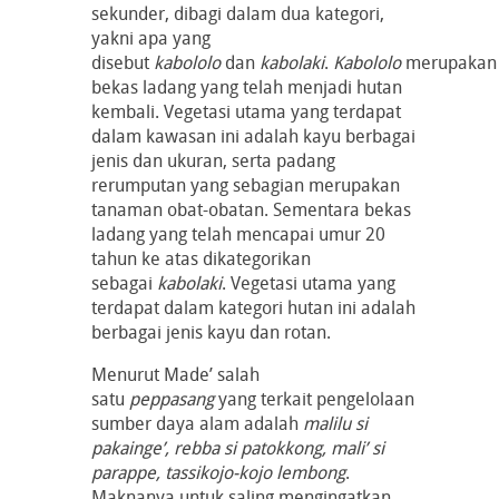
sekunder, dibagi dalam dua kategori,
yakni apa yang
disebut
kabololo
dan
kabolaki
.
Kabololo
merupakan
bekas ladang yang telah menjadi hutan
kembali. Vegetasi utama yang terdapat
dalam kawasan ini adalah kayu berbagai
jenis dan ukuran, serta padang
rerumputan yang sebagian merupakan
tanaman obat-obatan. Sementara bekas
ladang yang telah mencapai umur 20
tahun ke atas dikategorikan
sebagai
kabolaki
. Vegetasi utama yang
terdapat dalam kategori hutan ini adalah
berbagai jenis kayu dan rotan.
Menurut Made’ salah
satu
peppasang
yang terkait pengelolaan
sumber daya alam adalah
malilu si
pakainge’, rebba si patokkong, mali’ si
parappe, tassikojo-kojo lembong
.
Maknanya untuk saling mengingatkan