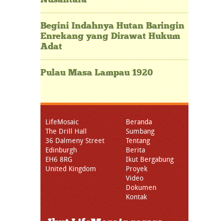
Begini Indahnya Hutan Baringin
Enrekang yang Dirawat Hukum
Adat
Pulau Masa Lampau 1920
LifeMosaic
Beranda
The Drill Hall
Sumbang
36 Dalmeny Street
Tentang
Edinburgh
Berita
EH6 8RG
Ikut Bergabung
United Kingdom
Proyek
Video
Dokumen
Kontak