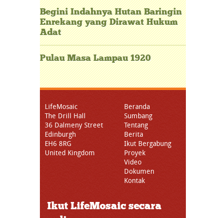
Begini Indahnya Hutan Baringin
Enrekang yang Dirawat Hukum
Adat
Pulau Masa Lampau 1920
LifeMosaic
Beranda
The Drill Hall
Sumbang
36 Dalmeny Street
Tentang
Edinburgh
Berita
EH6 8RG
Ikut Bergabung
United Kingdom
Proyek
Video
Dokumen
Kontak
Ikut LifeMosaic secara