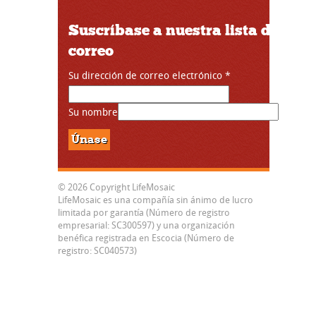
Suscríbase a nuestra lista de
correo
Su dirección de correo electrónico
*
Su nombre
© 2026 Copyright LifeMosaic
LifeMosaic es una compañía sin ánimo de lucro
limitada por garantía (Número de registro
empresarial: SC300597) y una organización
benéfica registrada en Escocia (Número de
registro: SC040573)