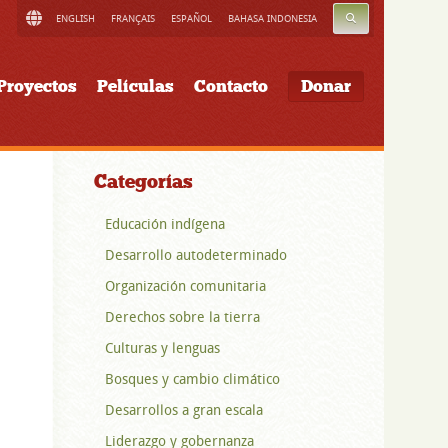
BUSCAR
ENGLISH
FRANÇAIS
ESPAÑOL
BAHASA INDONESIA
Proyectos
Películas
Contacto
Donar
Categorías
Educación indígena
Desarrollo autodeterminado
Organización comunitaria
Derechos sobre la tierra
Culturas y lenguas
Bosques y cambio climático
Desarrollos a gran escala
Liderazgo y gobernanza