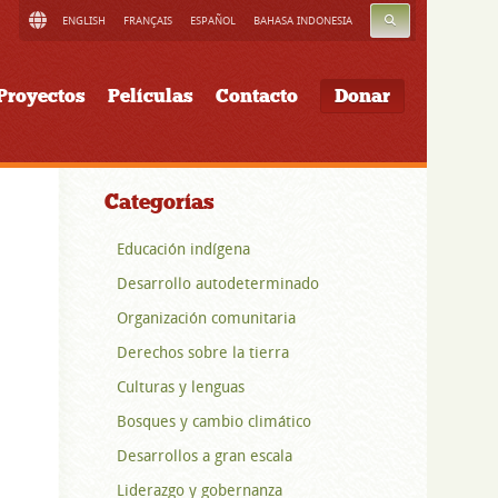
BUSCAR
ENGLISH
FRANÇAIS
ESPAÑOL
BAHASA INDONESIA
Proyectos
Películas
Contacto
Donar
Categorías
Educación indígena
Desarrollo autodeterminado
Organización comunitaria
Derechos sobre la tierra
Culturas y lenguas
Bosques y cambio climático
Desarrollos a gran escala
Liderazgo y gobernanza