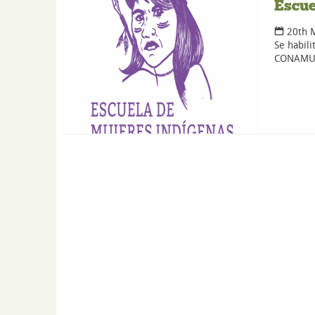
Escue
20th 
Se habili
CONAMU