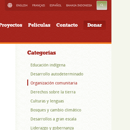
BUSCAR
ENGLISH
FRANÇAIS
ESPAÑOL
BAHASA INDONESIA
Proyectos
Películas
Contacto
Donar
Categorías
Educación indígena
Desarrollo autodeterminado
Organización comunitaria
Derechos sobre la tierra
Culturas y lenguas
Bosques y cambio climático
Desarrollos a gran escala
Liderazgo y gobernanza