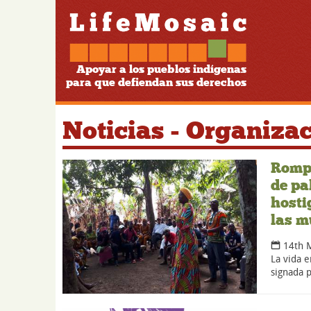
Apoyar a los pueblos indígenas
para que defiendan sus derechos
Noticias - Organiza
Rompe
de pa
hosti
las m
14th 
La vida e
signada p