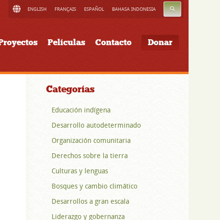
BUSCAR
ENGLISH
FRANÇAIS
ESPAÑOL
BAHASA INDONESIA
Proyectos
Películas
Contacto
Donar
Categorías
Educación indígena
Desarrollo autodeterminado
Organización comunitaria
Derechos sobre la tierra
Culturas y lenguas
Bosques y cambio climático
Desarrollos a gran escala
Liderazgo y gobernanza