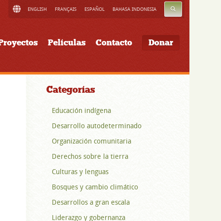
BUSCAR
ENGLISH
FRANÇAIS
ESPAÑOL
BAHASA INDONESIA
Proyectos
Películas
Contacto
Donar
Categorías
Educación indígena
Desarrollo autodeterminado
Organización comunitaria
Derechos sobre la tierra
Culturas y lenguas
Bosques y cambio climático
Desarrollos a gran escala
Liderazgo y gobernanza