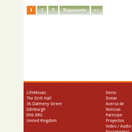
1
2
3
Siguiente
> >
LifeMosaic
Inicio
The Drill Hall
Donar
36 Dalmeny Street
Acerca de
Edinburgh
Noticias
EH6 8RG
Participe
United Kingdom
Proyectos
Video / Audio
Documentos