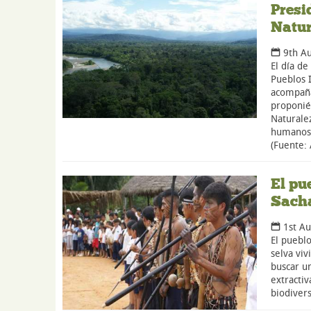
Presi
Natur
9th A
El día de
Pueblos 
acompaña
proponién
Naturale
humanos y
(Fuente:
El pu
Sach
1st Au
El puebl
selva vi
buscar un
extractiv
biodivers