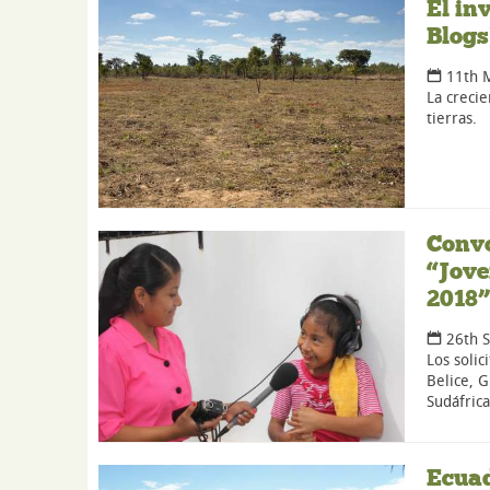
El in
Blogs
11th 
La creci
tierras.
Convo
“Jove
2018”
26th 
Los solic
Belice, 
Sudáfrica
Ecuad