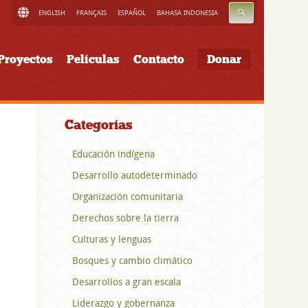
BUSCAR
ENGLISH
FRANÇAIS
ESPAÑOL
BAHASA INDONESIA
Proyectos
Películas
Contacto
Donar
Categorías
Educación indígena
Desarrollo autodeterminado
Organización comunitaria
Derechos sobre la tierra
Culturas y lenguas
Bosques y cambio climático
Desarrollos a gran escala
Liderazgo y gobernanza