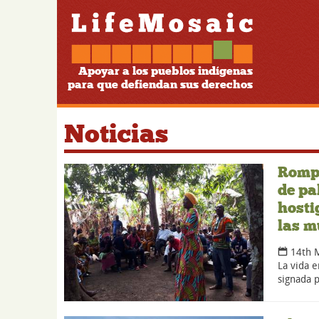
Apoyar a los pueblos indígenas
para que defiendan sus derechos
Noticias
Rompe
de pa
hosti
las m
14th 
La vida e
signada p