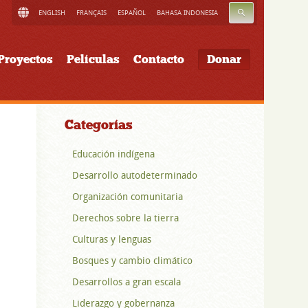
BUSCAR
ENGLISH
FRANÇAIS
ESPAÑOL
BAHASA INDONESIA
Proyectos
Películas
Contacto
Donar
Categorías
Educación indígena
Desarrollo autodeterminado
Organización comunitaria
Derechos sobre la tierra
Culturas y lenguas
Bosques y cambio climático
Desarrollos a gran escala
Liderazgo y gobernanza