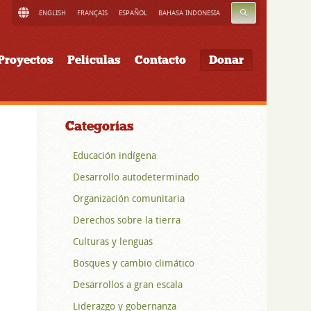
BUSCAR
ENGLISH
FRANÇAIS
ESPAÑOL
BAHASA INDONESIA
Proyectos
Películas
Contacto
Donar
Categorías
Educación indígena
Desarrollo autodeterminado
Organización comunitaria
Derechos sobre la tierra
Culturas y lenguas
Bosques y cambio climático
Desarrollos a gran escala
Liderazgo y gobernanza