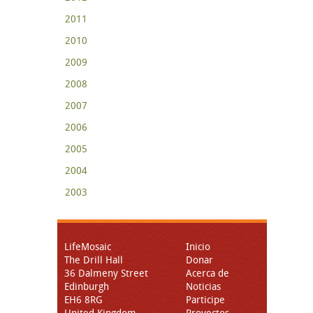
2011
2010
2009
2008
2007
2006
2005
2004
2003
LifeMosaic
Inicio
The Drill Hall
Donar
36 Dalmeny Street
Acerca de
Edinburgh
Noticias
EH6 8RG
Participe
United Kingdom
Proyectos