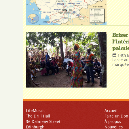
Briser
l’inté
palmie
14th 
La vie au
marquée 
LifeMosaic
Accueil
The Drill Hall
Faire un Don
36 Dalmeny Street
À propos
Edinburgh
Nouvelles