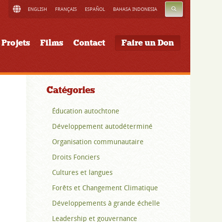
RECHERCHE
ENGLISH
FRANÇAIS
ESPAÑOL
BAHASA INDONESIA
Projets
Films
Contact
Faire un Don
Catégories
Éducation autochtone
Développement autodéterminé
Organisation communautaire
Droits Fonciers
Cultures et langues
Forêts et Changement Climatique
Développements à grande échelle
Leadership et gouvernance