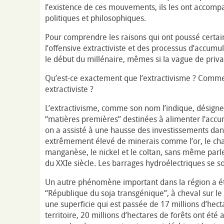
l’existence de ces mouvements, ils les ont accompa
politiques et philosophiques.
Pour comprendre les raisons qui ont poussé certain
l’offensive extractiviste et des processus d’accum
le début du millénaire, mêmes si la vague de priv
Qu’est-ce exactement que l’extractivisme ? Comme
extractiviste ?
L’extractivisme, comme son nom l’indique, désigne 
“matières premières” destinées à alimenter l’accu
on a assisté à une hausse des investissements dans
extrêmement élevé de minerais comme l’or, le charb
manganèse, le nickel et le coltan, sans même parl
du XXIe siècle. Les barrages hydroélectriques se s
Un autre phénomène important dans la région a ét
“République du soja transgénique”, à cheval sur le B
une superficie qui est passée de 17 millions d’hect
territoire, 20 millions d’hectares de forêts ont ét