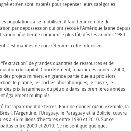
gné et s’en sont inspirés pour repenser leurs catégories
es populations à se mobiliser, il faut tenir compte de
ulation par dépossession qui ont secoué l’Amérique latine depuis
atisation néolibérale commence plus tôt, dès les années 1980.
nt s’est manifestée concrètement cette offensive
“l’extraction” de grandes quantités de ressources et de
mulation du capital. Concrètement, à partir des années 2000,
 des projets miniers, en grande partie due au prix alors
on, le platine, les roches phosphoriques, le cuivre, le
er des prix faramineux du pétrole dans les premières années
ont également multipliés.
é l’accaparement de terres. Pour ne donner qu’un exemple, la
résil, l’Argentine, l’Uruguay, le Paraguay et la Bolivie, couvre
ares à 46 millions d’hectares entre 1990 et 2010. Sur ce
é abattus entre 2000 et 2010. Ce ne sont que quelques