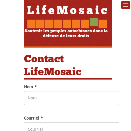
Soutenir les peuples autochtones dans la
défense de leurs droits
Contact
LifeMosaic
Leave
Nom
this
field
blank
Courriel