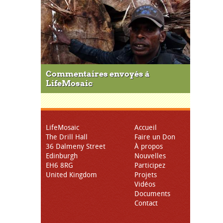
Commentaires envoyés à
LifeMosaic
LifeMosaic
Accueil
The Drill Hall
Faire un Don
36 Dalmeny Street
À propos
Edinburgh
Nouvelles
EH6 8RG
Participez
United Kingdom
Projets
Vidéos
Documents
Contact