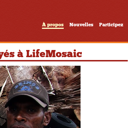
À propos
Nouvelles
Participez
és à LifeMosaic