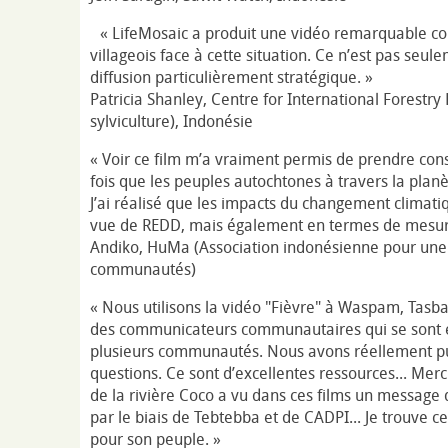
« LifeMosaic a produit une vidéo remarquable conc
villageois face à cette situation. Ce n’est pas se
diffusion particulièrement stratégique. »
Patricia Shanley, Centre for International Forestry
sylviculture), Indonésie
« Voir ce film m’a vraiment permis de prendre con
fois que les peuples autochtones à travers la pl
J’ai réalisé que les impacts du changement climati
vue de REDD, mais également en termes de mesure
Andiko, HuMa (Association indonésienne pour une 
communautés)
« Nous utilisons la vidéo "Fièvre" à Waspam, Tasba
des communicateurs communautaires qui se sont en
plusieurs communautés. Nous avons réellement pu 
questions. Ce sont d’excellentes ressources... Merci
de la rivière Coco a vu dans ces films un message 
par le biais de Tebtebba et de CADPI... Je trouve cel
pour son peuple. »