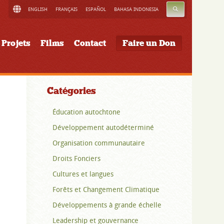
RECHERCHE
ENGLISH
FRANÇAIS
ESPAÑOL
BAHASA INDONESIA
Projets
Films
Contact
Faire un Don
Catégories
Éducation autochtone
Développement autodéterminé
Organisation communautaire
Droits Fonciers
Cultures et langues
Forêts et Changement Climatique
Développements à grande échelle
Leadership et gouvernance