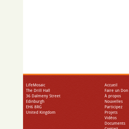
LifeMosaic
Accueil
The Drill Hall
Faire un Don
36 Dalmeny Street
À propos
Edinburgh
Nouvelles
EH6 8RG
Participez
United Kingdom
Projets
Vidéos
Documents
Contact