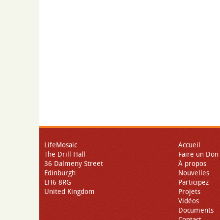
LifeMosaic
Accueil
The Drill Hall
Faire un Don
36 Dalmeny Street
À propos
Edinburgh
Nouvelles
EH6 8RG
Participez
United Kingdom
Projets
Vidéos
Documents
Contact