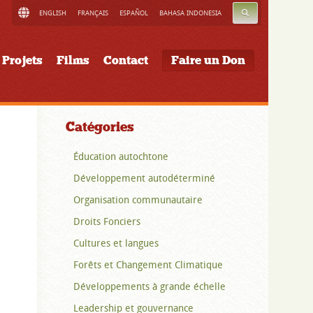
RECHERCHE
ENGLISH
FRANÇAIS
ESPAÑOL
BAHASA INDONESIA
Projets
Films
Contact
Faire un Don
Catégories
Éducation autochtone
Développement autodéterminé
Organisation communautaire
Droits Fonciers
Cultures et langues
Forêts et Changement Climatique
Développements à grande échelle
Leadership et gouvernance