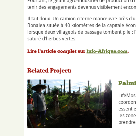
Pourtant, le géant agro-industriel de production d’h
tenir des engagements devenus visiblement enco
Il fait doux. Un camion-citerne manœuvre près d’u
Bonalea située à 40 kilomètres de la capitale écon
lorsque deux villageois de passage tombent pile : l
saturé d’herbes vertes.
Lire l'article complet sur
Info-Afrique.com
.
Related Project:
Palmi
LifeMosa
coordonn
essentie
les zone
prendre 