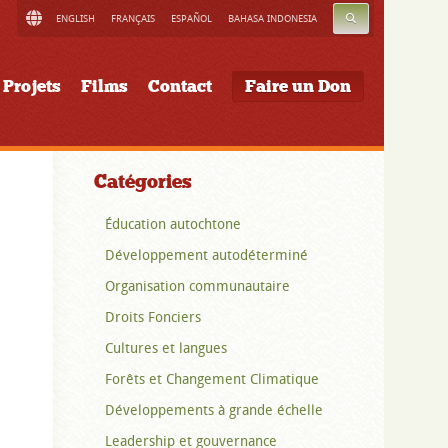
RECHERCHE
ENGLISH
FRANÇAIS
ESPAÑOL
BAHASA INDONESIA
Projets
Films
Contact
Faire un Don
Catégories
Éducation autochtone
Développement autodéterminé
Organisation communautaire
Droits Fonciers
Cultures et langues
Forêts et Changement Climatique
Développements à grande échelle
Leadership et gouvernance