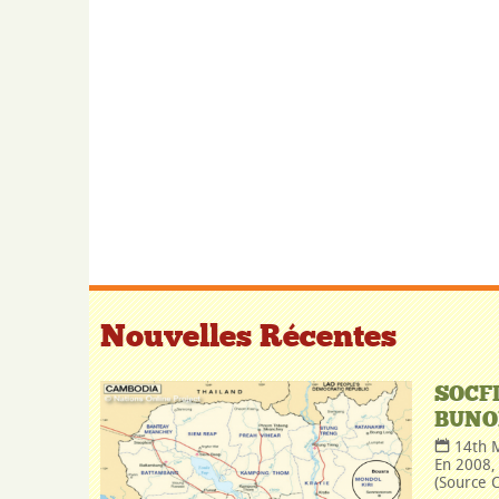
Nouvelles Récentes
SOCF
BUNO
14th 
En 2008, 
(Source C