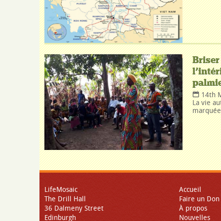
Briser
l’inté
palmie
14th 
La vie au
marquée 
LifeMosaic
Accueil
The Drill Hall
Faire un Don
36 Dalmeny Street
À propos
Edinburgh
Nouvelles