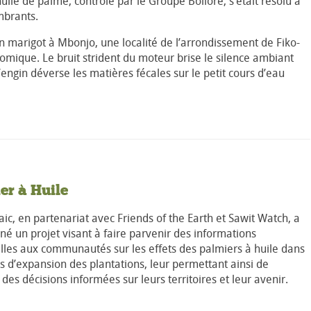
uile de palme, contrôlé par le Groupe Bolloré, s’était résolu à
mbrants.
n marigot à Mbonjo, une localité de l’arrondissement de Fiko-
omique. Le bruit strident du moteur brise le silence ambiant
’engin déverse les matières fécales sur le petit cours d’eau
er à Huile
ic, en partenariat avec Friends of the Earth et Sawit Watch, a
é un projet visant à faire parvenir des informations
lles aux communautés sur les effets des palmiers à huile dans
s d’expansion des plantations, leur permettant ainsi de
des décisions informées sur leurs territoires et leur avenir.