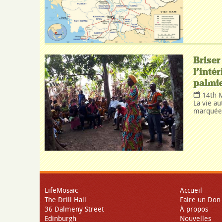
Briser
l’inté
palmie
14th 
La vie au
marquée 
LifeMosaic
Accueil
The Drill Hall
Faire un Don
36 Dalmeny Street
À propos
Edinburgh
Nouvelles