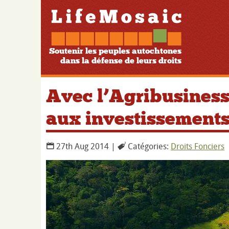
Soutenir les peuples autochtones
dans la défense de leurs droits
Avec l’Agribusiness
aux investissements
27th Aug 2014 |
Catégories:
Droits Fonciers