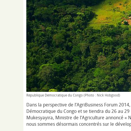
République Démocratique du Congo (Photo : Nick Hobgood)
Dans la perspective de l’AgriBusiness Forum 2014,
Démocratique du Congo et se tiendra du 26 au 29
Mukesyayira, Ministre de l’Agriculture annoncé « 
nous sommes désormais concentrés sur le développ