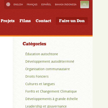
RECHERCHE
ENGLISH
FRANÇAIS
ESPAÑOL
BAHASA INDONESIA
Projets
Films
Contact
Faire un Don
Catégories
Éducation autochtone
Développement autodéterminé
Organisation communautaire
Droits Fonciers
Cultures et langues
Forêts et Changement Climatique
Développements à grande échelle
Leadership et gouvernance