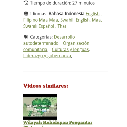
Tiempo de duración: 27 minutos
Idiomas:
Bahasa Indonesia
English
,
Filipino
Maa
Maa, Swahili
English, Maa,
Swahili
Español
, Thai
Categorías:
Desarrollo
autodeterminado
,
Organización
comunitaria
,
Culturas y lenguas
,
Liderazgo y gobernanza
,
Videos similares:
Wilayah Kehidupan Pengantar