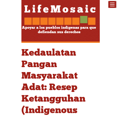
Apoyar a los pueblos indígenas para que
defiendan sus derechos
Kedaulatan
Pangan
Masyarakat
Adat: Resep
Ketangguhan
(Indigenous