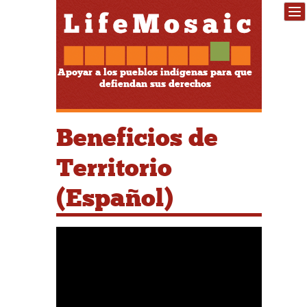
Apoyar a los pueblos indígenas para que
defiendan sus derechos
Beneficios de
Territorio
(Español)