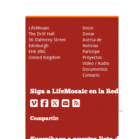
LifeMosaic
Inicio
The Drill Hall
Donar
36 Dalmeny Street
Acerca de
Edinburgh
Noticias
EH6 8RG
Participe
United Kingdom
Proyectos
Video / Audio
Documentos
Contacto
Siga a LifeMosaic en la Red
Compartir:
Suscríbase a nuestra lista de