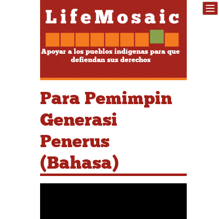
Apoyar a los pueblos indígenas para que
defiendan sus derechos
Para Pemimpin
Generasi
Penerus
(Bahasa)