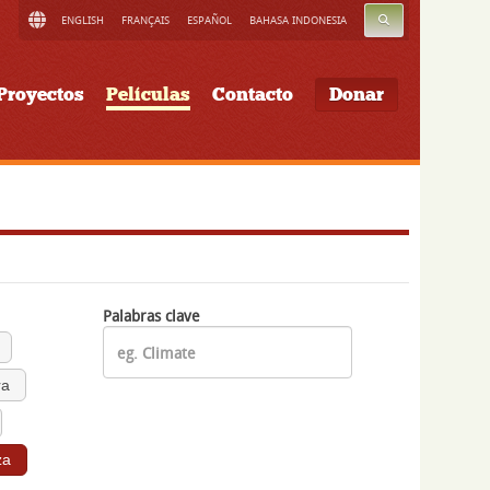
BUSCAR
ENGLISH
FRANÇAIS
ESPAÑOL
BAHASA INDONESIA
Proyectos
Películas
Contacto
Donar
Palabras clave
ra
za