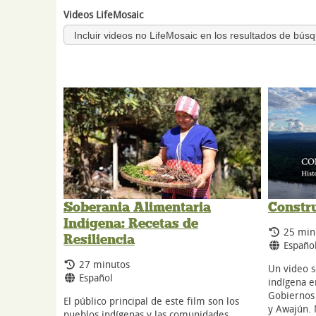
Videos LifeMosaic
Incluir videos no LifeMosaic en los resultados de bús
Soberania Alimentaria
Constr
Indígena: Recetas de
Tiempo
25 min
Resiliencia
Idioma
Españo
Tiempo de duración:
27 minutos
Un video 
Idiomas:
Español
indígena e
Gobiernos
El público principal de este film son los
y Awajún. 
pueblos indígenas y las comunidades