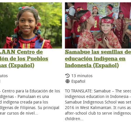
AAN Centro de
Samabue las semillas de
ón de los Pueblos
educación indígena en
nas (Español)
Indonesia (Español)
 de duración:
Tiempo de duración:
utos
13 minutos
s:
Idiomas:
l
Español
 Centro para la Educación de los
TO TRANSLATE: Samabue – The seed
dígenas - Pamulaan es una
indigenous education in Indonesia -
d indígena creada para los
Samabue Indigenous School was set
ígenas de Filipinas. Su principal
2016 in West Kalimantan. It runs as
rear cursos de nivel…
after-school club to serve indigeno
children…