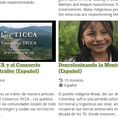
stán implementando…
Wampis and Awajun Autonomous Ter
Governments. Many indigenous peo
the Americas are implementing th
A y el Consorcio
Descolonizando la Ment
ráiler (Español)
(Español)
 de duración:
Tiempo de duración:
tos
15 minutos
s:
Idiomas:
l
Español
es un tráiler de nuestra película :
El pueblo indigena Misak, del sur d
el Consorcio TICCA - Los pueblos
Colombia, sufrio una pérdida cultur
y las comunidades locales de todo
territorial y lingüística casi total, a
rotegen y cuidan sus territorios
recuperar sus tierras ancestrales en
,…
década de los 70. Desde entonces…