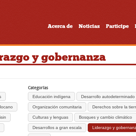
Acerca de
Noticias
Participe
erazgo y gobernanza
Categorías
s
Educación indígena
Desarrollo autodeterminado
Ilocano
Organización comunitaria
Derechos sobre la tier
isin
Culturas y lenguas
Bosques y cambio climático
Desarrollos a gran escala
Liderazgo y gobernan