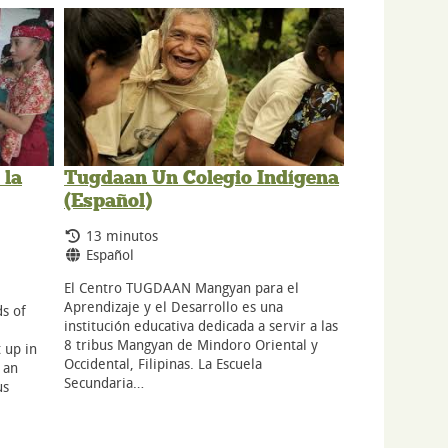
 la
Tugdaan Un Colegio Indígena
(Español)
Tiempo de duración:
13 minutos
Idiomas:
Español
El Centro TUGDAAN Mangyan para el
Aprendizaje y el Desarrollo es una
s of
institución educativa dedicada a servir a las
8 tribus Mangyan de Mindoro Oriental y
 up in
Occidental, Filipinas. La Escuela
 an
Secundaria…
us