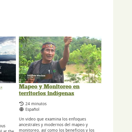
-
Mapeo y Monitoreo en
territorios indígenas
Tiempo de duración:
24 minutos
Idiomas:
Español
Un video que examina los enfoques
ancestrales y modernos del mapeo y
ous
monitoreo, así como los beneficios y los
l at the