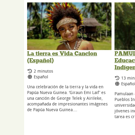
La tierra es Vida Cancion
PAMUL
(Español)
Educaci
Indíge
Tiempo de duración:
2 minutos
Idiomas:
Español
Tiempo
13 min
Idioma
Españo
Una celebración de la tierra y la vida en
Papúa Nueva Guinea. ‘Giraun Emi Laif’ es
Pamulaan -
una canción de George Telek y Airileke,
Pueblos In
acompañada de impresionantes imágenes
universida
de Papúa Nueva Guinea.…
jóvenes ind
tarea es c