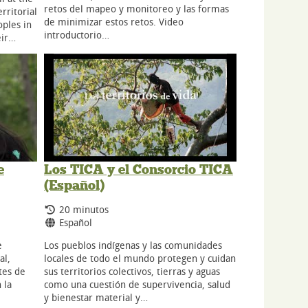
retos del mapeo y monitoreo y las formas
ritorial
de minimizar estos retos. Video
ples in
introductorio…
eir…
e
Los TICA y el Consorcio TICA
(Español)
Tiempo de duración:
20 minutos
Idiomas:
Español
e
Los pueblos indígenas y las comunidades
al,
locales de todo el mundo protegen y cuidan
ntes de
sus territorios colectivos, tierras y aguas
 la
como una cuestión de supervivencia, salud
y bienestar material y…