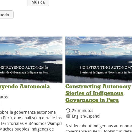
Música
queda
uyendo Autonomia
Constructing Autonomy 
Stories of Indigenous
 de duración:
utos
Governance in Peru
s:
l
Tiempo de duración:
25 minutos
sobre la gobernanza autónoma
Idiomas:
English/Español
n Perú, que analiza en detalle los
 Territoriales Autónomos Wampis
A video about indigenous autonom
Muchos pueblos indígenas de
governance in Peru, looking in detai