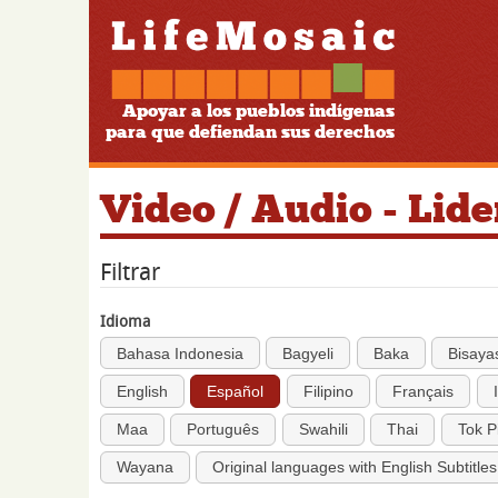
Apoyar a los pueblos indígenas
para que defiendan sus derechos
Video / Audio - Lid
Filtrar
Idioma
Bahasa Indonesia
Bagyeli
Baka
Bisaya
English
Español
Filipino
Français
Maa
Português
Swahili
Thai
Tok P
Wayana
Original languages with English Subtitles