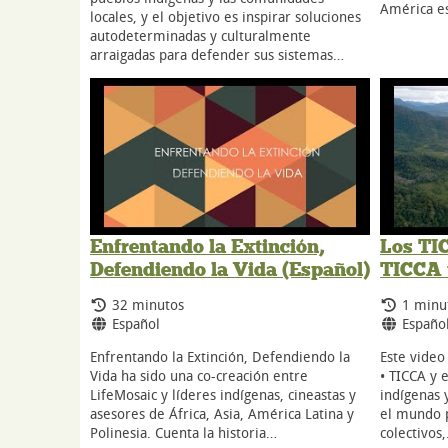
América e
locales, y el objetivo es inspirar soluciones
autodeterminadas y culturalmente
arraigadas para defender sus sistemas…
Enfrentando la Extinción,
Los TIC
Defendiendo la Vida (Español)
TICCA t
Tiempo de duración:
Tiempo
32 minutos
1 minu
Idiomas:
Idioma
Español
Españo
Enfrentando la Extinción, Defendiendo la
Este video 
Vida ha sido una co-creación entre
• TICCA y 
LifeMosaic y líderes indígenas, cineastas y
indígenas 
asesores de África, Asia, América Latina y
el mundo p
Polinesia. Cuenta la historia…
colectivos