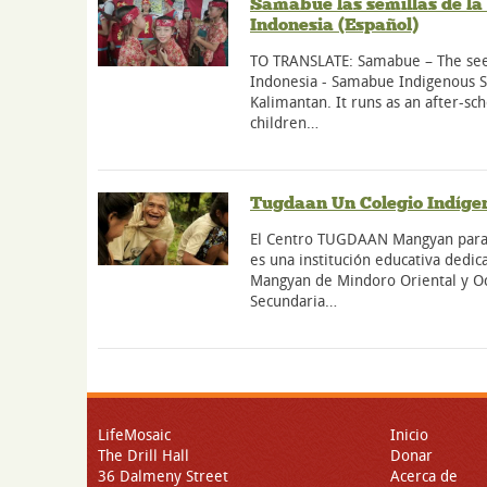
Samabue las semillas de la
Indonesia (Español)
TO TRANSLATE: Samabue – The seed
Indonesia - Samabue Indigenous S
Kalimantan. It runs as an after-sc
children…
Tugdaan Un Colegio Indíge
El Centro TUGDAAN Mangyan para e
es una institución educativa dedica
Mangyan de Mindoro Oriental y Occi
Secundaria…
LifeMosaic
Inicio
The Drill Hall
Donar
36 Dalmeny Street
Acerca de