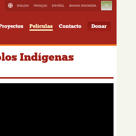
BUSCAR
ENGLISH
FRANÇAIS
ESPAÑOL
BAHASA INDONESIA
Proyectos
Películas
Contacto
Donar
los Indígenas