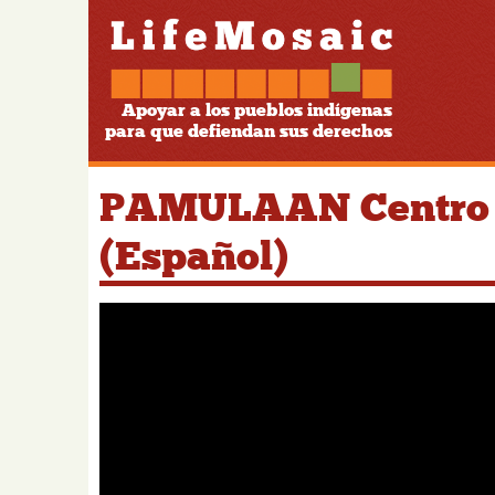
Apoyar a los pueblos indígenas
para que defiendan sus derechos
PAMULAAN Centro de
(Español)