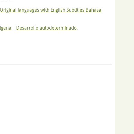
 Original languages with English Subtitles
Bahasa
dígena
,
Desarrollo autodeterminado
,