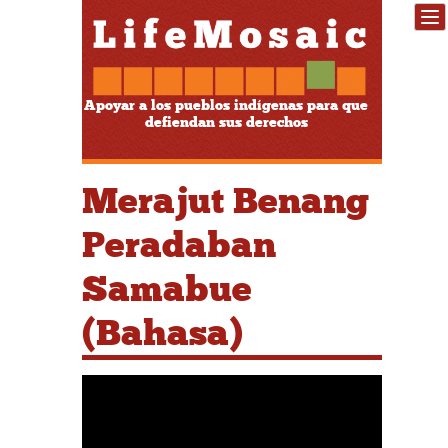
Apoyar a los pueblos indígenas para que
defiendan sus derechos
Merajut Benang
Peradaban
Samabue
(Bahasa)