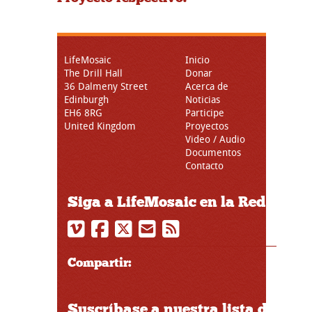
LifeMosaic
Inicio
The Drill Hall
Donar
36 Dalmeny Street
Acerca de
Edinburgh
Noticias
EH6 8RG
Participe
United Kingdom
Proyectos
Video / Audio
Documentos
Contacto
Siga a LifeMosaic en la Red
Compartir:
Suscríbase a nuestra lista de