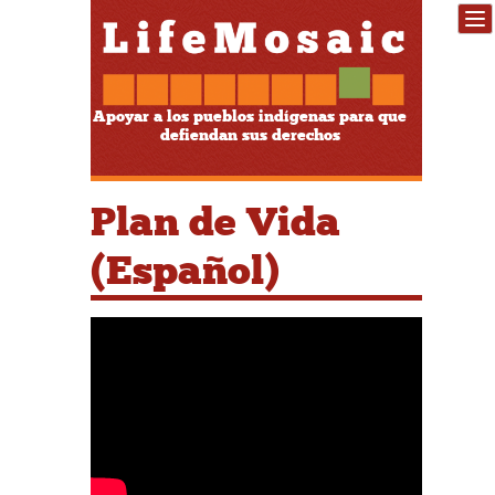
Apoyar a los pueblos indígenas para que
defiendan sus derechos
Plan de Vida
(Español)