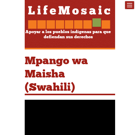
Apoyar a los pueblos indígenas para que
defiendan sus derechos
Mpango wa
Maisha
(Swahili)