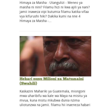
Himaya za Maisha : Utangulizi - Meneo ya
maisha ni nini? Filamu hizi ni kwa ajili ya nani?
jamii inaweza vipi kutumia filamu katika vifaa
vya kifurushi hiki? Dakika kumi na nne 4
Himaya za Maisha -…
Hekari nusu Milioni za Matumaini
(Swahili)
Kaskazini Mahariki ya Guatemala, miongoni
mwa uharibifu wa kale wa Maya na misitu ya
mvua, kuna msitu mkubwa dunia nzima
uliotunzwa na jamii. filamu hii inaeneza habari