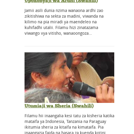
Upokonyaji wa Ardhi (Swahili)
Jamii asili dunia nzima wanaona ardhi zao
zikitishiwa na sekta za madini, viwanda na
kilimo na pia miradi ya maendeleo na
kuhifadhi utalii. Filamu hizi zinatazama
viwango vya vitisho, wanaoongoza…
Utumiaji wa Sheria (Swahili)
Filamu hii inaangalia kesi tatu za kisheria katika
mataifa ya Indonesia, Tanzania na Paraguay
ikitumia sheria za kitaifa na kimataifa. Pia
inaangazia faida na hasara za kuenda kotini.