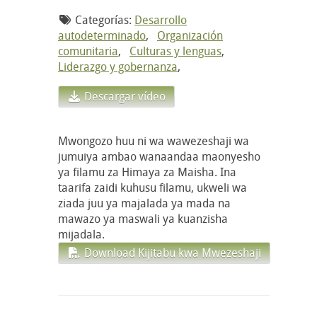
Categorías:
Desarrollo
autodeterminado
,
Organización
comunitaria
,
Culturas y lenguas
,
Liderazgo y gobernanza
,
Descargar vídeo
Mwongozo huu ni wa wawezeshaji wa
jumuiya ambao wanaandaa maonyesho
ya filamu za Himaya za Maisha. Ina
taarifa zaidi kuhusu filamu, ukweli wa
ziada juu ya majalada ya mada na
mawazo ya maswali ya kuanzisha
mijadala.
Download Kijitabu kwa Mwezeshaji