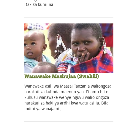
Dakika kumi na…
Wanawake Mashujaa (Swahili)
Wanawake asili wa Maasai Tanzania waliongoza
harakati za kulinda maeneo yao. Filamu hii ni
kuhusu wanawake wenye nguvu walio ongoza
harakati za haki ya ardhi kwa watu asilia. Bila
indini ya wanajamii,…