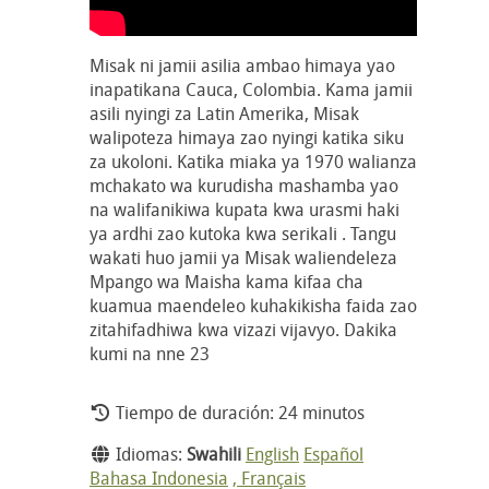
Misak ni jamii asilia ambao himaya yao
inapatikana Cauca, Colombia. Kama jamii
asili nyingi za Latin Amerika, Misak
walipoteza himaya zao nyingi katika siku
za ukoloni. Katika miaka ya 1970 walianza
mchakato wa kurudisha mashamba yao
na walifanikiwa kupata kwa urasmi haki
ya ardhi zao kutoka kwa serikali . Tangu
wakati huo jamii ya Misak waliendeleza
Mpango wa Maisha kama kifaa cha
kuamua maendeleo kuhakikisha faida zao
zitahifadhiwa kwa vizazi vijavyo. Dakika
kumi na nne 23
Tiempo de duración: 24 minutos
Idiomas:
Swahili
English
Español
Bahasa Indonesia
, Français