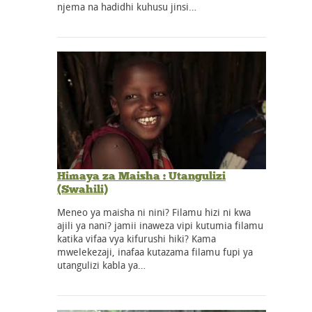
njema na hadidhi kuhusu jinsi…
Himaya za Maisha : Utangulizi
(Swahili)
Meneo ya maisha ni nini? Filamu hizi ni kwa
ajili ya nani? jamii inaweza vipi kutumia filamu
katika vifaa vya kifurushi hiki? Kama
mwelekezaji, inafaa kutazama filamu fupi ya
utangulizi kabla ya…