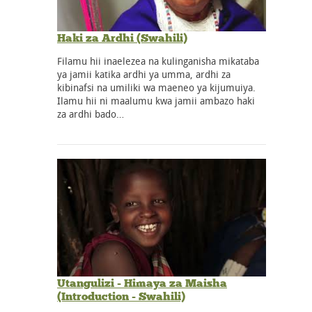
Haki za Ardhi (Swahili)
Filamu hii inaelezea na kulinganisha mikataba
ya jamii katika ardhi ya umma, ardhi za
kibinafsi na umiliki wa maeneo ya kijumuiya.
Ilamu hii ni maalumu kwa jamii ambazo haki
za ardhi bado…
Utangulizi - Himaya za Maisha
(Introduction - Swahili)