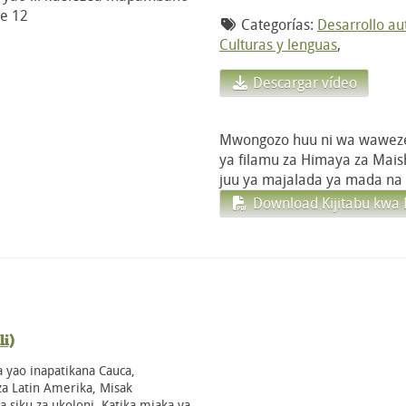
ne 12
Categorías:
Desarrollo a
Culturas y lenguas
,
Descargar vídeo
Mwongozo huu ni wa wawez
ya filamu za Himaya za Maish
juu ya majalada ya mada na
Download Kijitabu kwa
i)
a yao inapatikana Cauca,
za Latin Amerika, Misak
a siku za ukoloni. Katika miaka ya