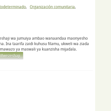
utodeterminado
,
Organización comunitaria
,
eshaji wa jumuiya ambao wanaandaa maonyesho
a. Ina taarifa zaidi kuhusu filamu, ukweli wa ziada
 mawazo ya maswali ya kuanzisha mijadala.
 Mwezeshaji