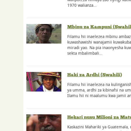
1970 walianza…
Mbinu za Kampuni (Swahil
Filamu hii inaelezea mbinu amba
kuwashawishi wanajamii kuwakuba
miradi yao. Na pia inaonyesha kuw
sekta mbalimbali…
Haki za Ardhi (Swahili)
Filamu hii inaelezea na kulinganis
ya umma, ardhi za kibinafsi na um
Ilamu hii ni maalumu kwa jamii a
Hekari nusu Milioni za Mat
Kaskazini Mahariki ya Guatemala,