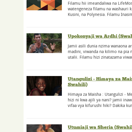
Filamu hii imeandaliwa na LifeMosa
watengeneza filamu na washauri k
Kusini, na Polynesia. Filamu Inasi
Upokonyaji wa Ardhi (Swah
Jamii asili dunia nzima wanaona ar
madini, viwanda na kilimo na pia
utalii. Filamu hizi zinatazama vi
Utangulizi - Himaya za Mais
Swahili)
Himaya za Maisha : Utangulizi - M
hizi ni kwa ajili ya nani? jamii in
vifaa vya kifurushi hiki? Dakika 
Utumiaji wa Sheria (Swahil