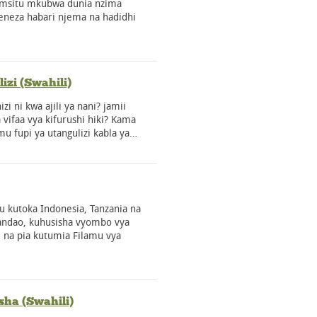
 msitu mkubwa dunia nzima
aeneza habari njema na hadidhi
izi (Swahili)
i ni kwa ajili ya nani? jamii
 vifaa vya kifurushi hiki? Kama
mu fupi ya utangulizi kabla ya…
atu kutoka Indonesia, Tanzania na
andao, kuhusisha vyombo vya
a, na pia kutumia Filamu vya
sha (Swahili)