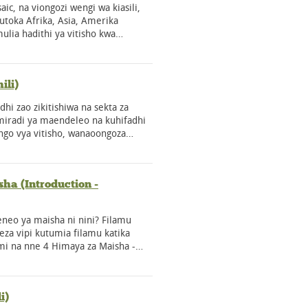
ic, na viongozi wengi wa kiasili,
utoka Afrika, Asia, Amerika
mulia hadithi ya vitisho kwa…
ili)
dhi zao zikitishiwa na sekta za
 miradi ya maendeleo na kuhifadhi
wango vya vitisho, wanaoongoza…
ha (Introduction -
eneo ya maisha ni nini? Filamu
aweza vipi kutumia filamu katika
kumi na nne 4 Himaya za Maisha -…
i)