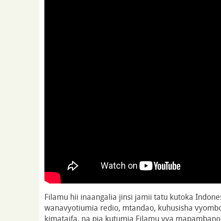
Filamu hii inaangalia jinsi jamii tatu kutoka Indon
wanavyotiumia redio, mtandao, kuhusisha vyombo 
kimataifa, na pia kutumia Filamu vya mapambano