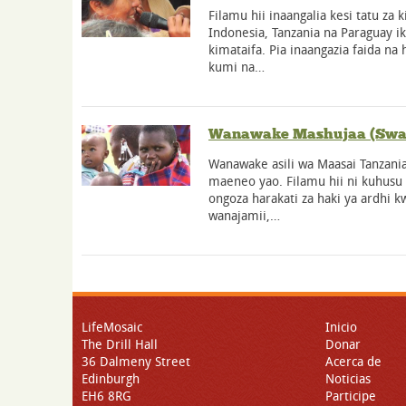
Filamu hii inaangalia kesi tatu za 
Indonesia, Tanzania na Paraguay ik
kimataifa. Pia inaangazia faida na 
kumi na…
Wanawake Mashujaa (Swah
Wanawake asili wa Maasai Tanzania
maeneo yao. Filamu hii ni kuhus
ongoza harakati za haki ya ardhi kw
wanajamii,…
LifeMosaic
Inicio
The Drill Hall
Donar
36 Dalmeny Street
Acerca de
Edinburgh
Noticias
EH6 8RG
Participe