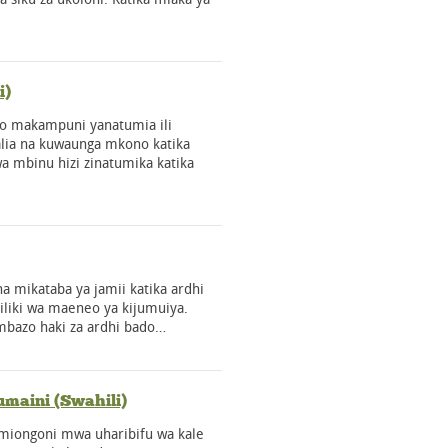
i)
zo makampuni yanatumia ili
lia na kuwaunga mkono katika
a mbinu hizi zinatumika katika
ha mikataba ya jamii katika ardhi
iliki wa maeneo ya kijumuiya.
mbazo haki za ardhi bado…
umaini (Swahili)
 miongoni mwa uharibifu wa kale