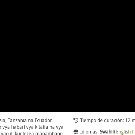
esia, Tanzania na Ecuador
Tiempo de duración: 12 m
vya habari vya kitaifa na vya
Idiomas:
Swahili
English
F
 yao ili kuelezea mapambano