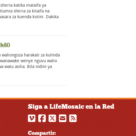
kisheria katika mataifa ya
itumia sheria za kitaifa na
hasara za kuenda kotini. Dakika
ili)
 waliongoza harakati za kulinda
u wanawake wenye nguvu walio
a watu asilia. Bila indini ya
Siga a LifeMosaic en la Red
Compartir: