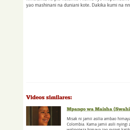
yao mashinani na duniani kote. Dakika kumi na n
Videos similares:
Mpango wa Maisha (Swahil
Misak ni jamii asilia ambao himay
Colombia. Kama jamii asili nyingi 
walipoteza himaya zao nyingi katik