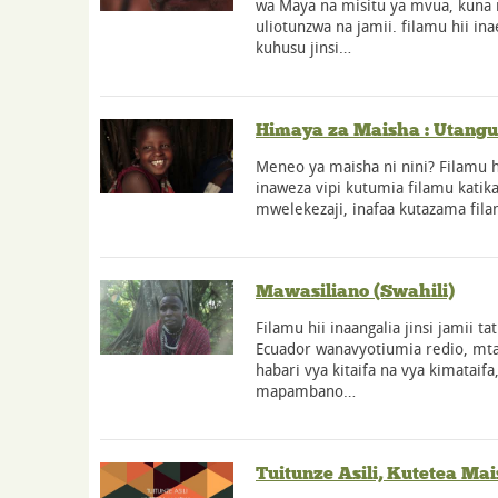
wa Maya na misitu ya mvua, kuna
uliotunzwa na jamii. filamu hii in
kuhusu jinsi…
Himaya za Maisha : Utangul
Meneo ya maisha ni nini? Filamu hiz
inaweza vipi kutumia filamu katika
mwelekezaji, inafaa kutazama fila
Mawasiliano (Swahili)
Filamu hii inaangalia jinsi jamii t
Ecuador wanavyotiumia redio, mt
habari vya kitaifa na vya kimataif
mapambano…
Tuitunze Asili, Kutetea Mai