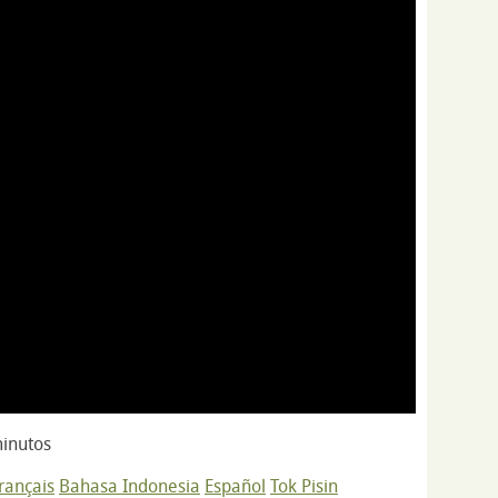
inutos
rançais
Bahasa Indonesia
Español
Tok Pisin