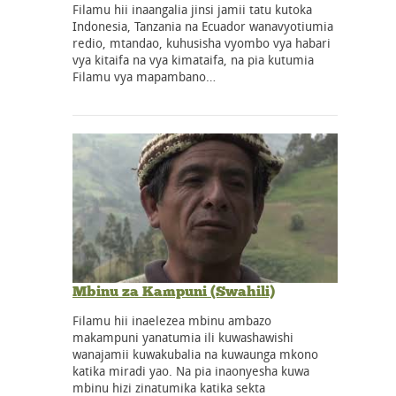
Filamu hii inaangalia jinsi jamii tatu kutoka
Indonesia, Tanzania na Ecuador wanavyotiumia
redio, mtandao, kuhusisha vyombo vya habari
vya kitaifa na vya kimataifa, na pia kutumia
Filamu vya mapambano…
Mbinu za Kampuni (Swahili)
Filamu hii inaelezea mbinu ambazo
makampuni yanatumia ili kuwashawishi
wanajamii kuwakubalia na kuwaunga mkono
katika miradi yao. Na pia inaonyesha kuwa
mbinu hizi zinatumika katika sekta