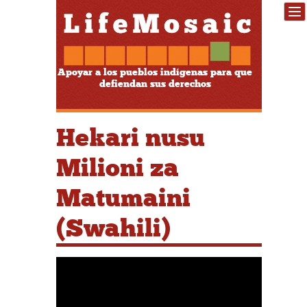
Apoyar a los pueblos indígenas para que
defiendan sus derechos
Hekari nusu
Milioni za
Matumaini
(Swahili)