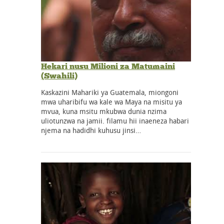
Hekari nusu Milioni za Matumaini
(Swahili)
Kaskazini Mahariki ya Guatemala, miongoni
mwa uharibifu wa kale wa Maya na misitu ya
mvua, kuna msitu mkubwa dunia nzima
uliotunzwa na jamii. filamu hii inaeneza habari
njema na hadidhi kuhusu jinsi…