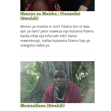
Himaya za Maisha : Utangulizi
(Swahili)
Meneo ya maisha ni nini? Filamu hizi ni kwa
ajili ya nani? jamii inaweza vipi kutumia filamu
katika vifaa vya kifurushi hiki? Kama
mwelekezaji, inafaa kutazama filamu fupi ya
utangulizi kabla ya…
Mawasiliano (Swahili)