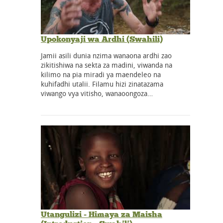
Upokonyaji wa Ardhi (Swahili)
Jamii asili dunia nzima wanaona ardhi zao
zikitishiwa na sekta za madini, viwanda na
kilimo na pia miradi ya maendeleo na
kuhifadhi utalii. Filamu hizi zinatazama
viwango vya vitisho, wanaoongoza…
Utangulizi - Himaya za Maisha