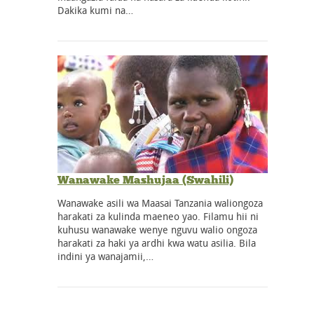
Dakika kumi na…
Wanawake Mashujaa (Swahili)
Wanawake asili wa Maasai Tanzania waliongoza
harakati za kulinda maeneo yao. Filamu hii ni
kuhusu wanawake wenye nguvu walio ongoza
harakati za haki ya ardhi kwa watu asilia. Bila
indini ya wanajamii,…