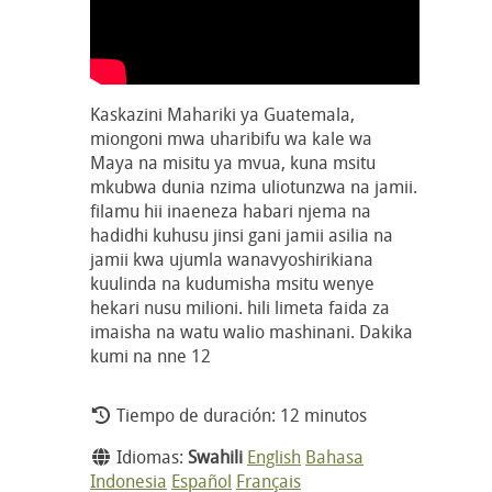
Kaskazini Mahariki ya Guatemala,
miongoni mwa uharibifu wa kale wa
Maya na misitu ya mvua, kuna msitu
mkubwa dunia nzima uliotunzwa na jamii.
filamu hii inaeneza habari njema na
hadidhi kuhusu jinsi gani jamii asilia na
jamii kwa ujumla wanavyoshirikiana
kuulinda na kudumisha msitu wenye
hekari nusu milioni. hili limeta faida za
imaisha na watu walio mashinani. Dakika
kumi na nne 12
Tiempo de duración: 12 minutos
Idiomas:
Swahili
English
Bahasa
Indonesia
Español
Français