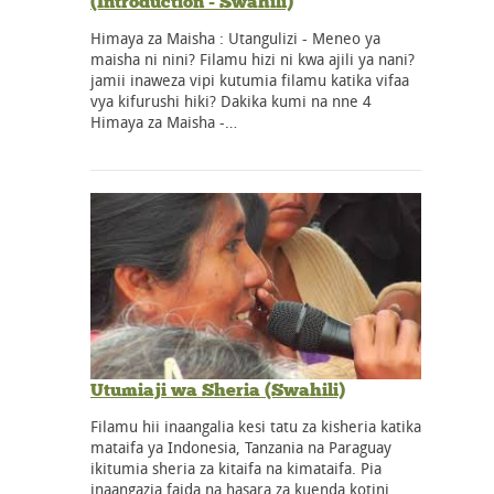
(Introduction - Swahili)
Himaya za Maisha : Utangulizi - Meneo ya
maisha ni nini? Filamu hizi ni kwa ajili ya nani?
jamii inaweza vipi kutumia filamu katika vifaa
vya kifurushi hiki? Dakika kumi na nne 4
Himaya za Maisha -…
Utumiaji wa Sheria (Swahili)
Filamu hii inaangalia kesi tatu za kisheria katika
mataifa ya Indonesia, Tanzania na Paraguay
ikitumia sheria za kitaifa na kimataifa. Pia
inaangazia faida na hasara za kuenda kotini.