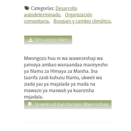
Categorías:
Desarrollo
autodeterminado
,
Organización
comunitaria
,
Bosques y cambio climático
,
Descargar vídeo
Mwongozo huu ni wa wawezeshaji wa
jumuiya ambao wanaandaa maonyesho
ya filamu za Himaya za Maisha. Ina
taarifa zaidi kuhusu filamu, ukweli wa
ziada juu ya majalada ya mada na
mawazo ya maswali ya kuanzisha
mijadala.
Download Kijitabu kwa Mwezeshaji