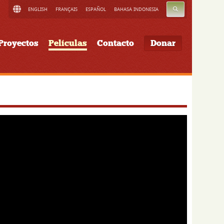
BUSCAR
ENGLISH
FRANÇAIS
ESPAÑOL
BAHASA INDONESIA
Proyectos
Películas
Contacto
Donar