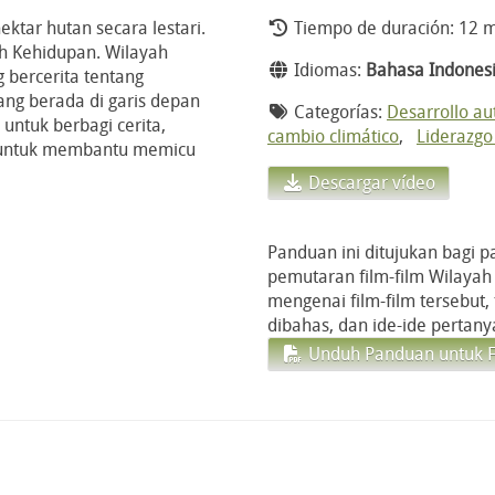
tar hutan secara lestari.
Tiempo de duración: 12 m
ah Kehidupan. Wilayah
Idiomas:
Bahasa Indones
 bercerita tentang
ng berada di garis depan
Categorías:
Desarrollo a
 untuk berbagi cerita,
cambio climático
,
Liderazgo
 untuk membantu memicu
Descargar vídeo
Panduan ini ditujukan bagi 
pemutaran film-film Wilayah 
mengenai film-film tersebut,
dibahas, dan ide-ide pertany
Unduh Panduan untuk Fa