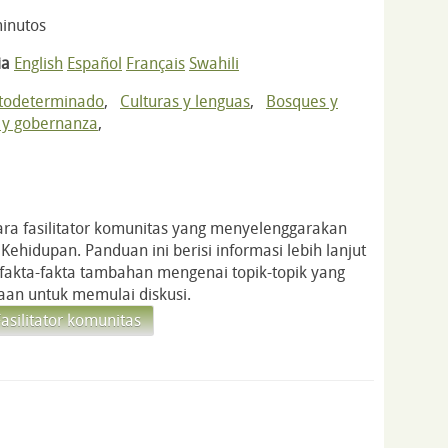
inutos
ia
English
Español
Français
Swahili
utodeterminado
,
Culturas y lenguas
,
Bosques y
 y gobernanza
,
para fasilitator komunitas yang menyelenggarakan
Kehidupan. Panduan ini berisi informasi lebih lanjut
 fakta-fakta tambahan mengenai topik-topik yang
aan untuk memulai diskusi.
silitator komunitas