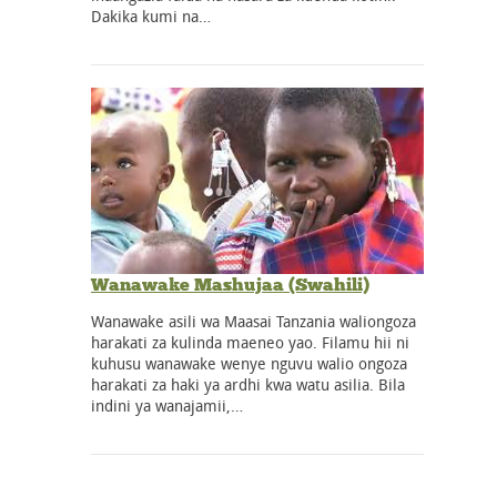
Dakika kumi na…
Wanawake Mashujaa (Swahili)
Wanawake asili wa Maasai Tanzania waliongoza
harakati za kulinda maeneo yao. Filamu hii ni
kuhusu wanawake wenye nguvu walio ongoza
harakati za haki ya ardhi kwa watu asilia. Bila
indini ya wanajamii,…