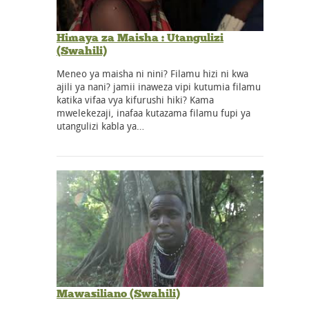
Himaya za Maisha : Utangulizi
(Swahili)
Meneo ya maisha ni nini? Filamu hizi ni kwa
ajili ya nani? jamii inaweza vipi kutumia filamu
katika vifaa vya kifurushi hiki? Kama
mwelekezaji, inafaa kutazama filamu fupi ya
utangulizi kabla ya…
Mawasiliano (Swahili)