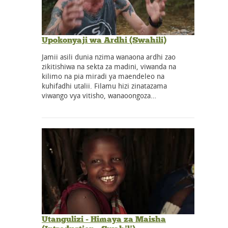
Upokonyaji wa Ardhi (Swahili)
Jamii asili dunia nzima wanaona ardhi zao
zikitishiwa na sekta za madini, viwanda na
kilimo na pia miradi ya maendeleo na
kuhifadhi utalii. Filamu hizi zinatazama
viwango vya vitisho, wanaoongoza…
Utangulizi - Himaya za Maisha