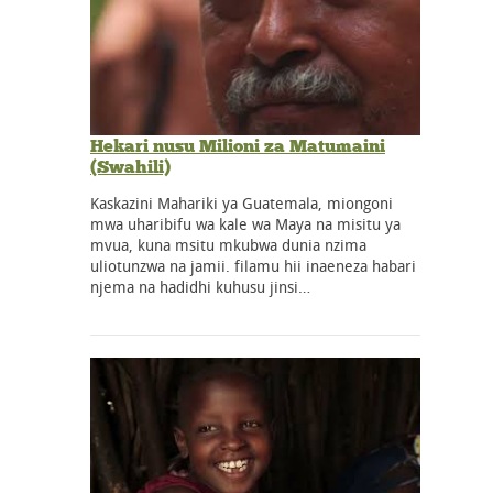
Hekari nusu Milioni za Matumaini
(Swahili)
Kaskazini Mahariki ya Guatemala, miongoni
mwa uharibifu wa kale wa Maya na misitu ya
mvua, kuna msitu mkubwa dunia nzima
uliotunzwa na jamii. filamu hii inaeneza habari
njema na hadidhi kuhusu jinsi…