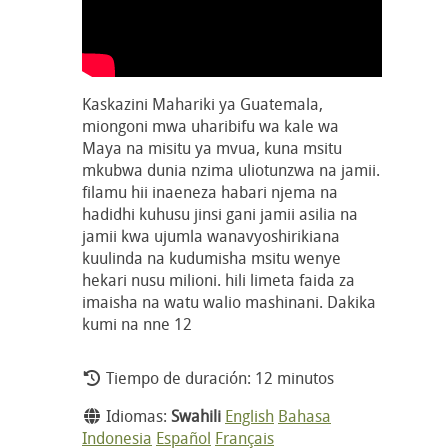
Kaskazini Mahariki ya Guatemala,
miongoni mwa uharibifu wa kale wa
Maya na misitu ya mvua, kuna msitu
mkubwa dunia nzima uliotunzwa na jamii.
filamu hii inaeneza habari njema na
hadidhi kuhusu jinsi gani jamii asilia na
jamii kwa ujumla wanavyoshirikiana
kuulinda na kudumisha msitu wenye
hekari nusu milioni. hili limeta faida za
imaisha na watu walio mashinani. Dakika
kumi na nne 12
Tiempo de duración: 12 minutos
Idiomas:
Swahili
English
Bahasa
Indonesia
Español
Français