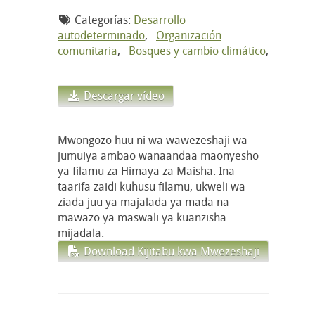
Categorías:
Desarrollo
autodeterminado
,
Organización
comunitaria
,
Bosques y cambio climático
,
Descargar vídeo
Mwongozo huu ni wa wawezeshaji wa
jumuiya ambao wanaandaa maonyesho
ya filamu za Himaya za Maisha. Ina
taarifa zaidi kuhusu filamu, ukweli wa
ziada juu ya majalada ya mada na
mawazo ya maswali ya kuanzisha
mijadala.
Download Kijitabu kwa Mwezeshaji