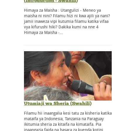
(Introduction - Swahili)
Himaya za Maisha : Utangulizi - Meneo ya
maisha ni nini? Filamu hizi ni kwa ajili ya nani?
jamii inaweza vipi kutumia filamu katika vifaa
vya kifurushi hiki? Dakika kumi na nne 4
Himaya za Maisha -…
Utumiaji wa Sheria (Swahili)
Filamu hii inaangalia kesi tatu za kisheria katika
mataifa ya Indonesia, Tanzania na Paraguay
ikitumia sheria za kitaifa na kimataifa. Pia
inaangazia faida na hasara za kuenda kotini.