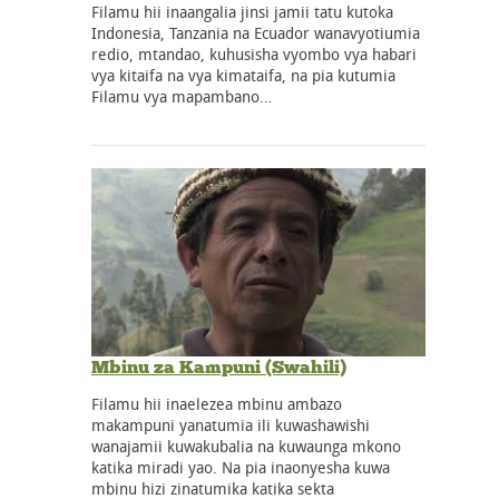
Filamu hii inaangalia jinsi jamii tatu kutoka
Indonesia, Tanzania na Ecuador wanavyotiumia
redio, mtandao, kuhusisha vyombo vya habari
vya kitaifa na vya kimataifa, na pia kutumia
Filamu vya mapambano…
Mbinu za Kampuni (Swahili)
Filamu hii inaelezea mbinu ambazo
makampuni yanatumia ili kuwashawishi
wanajamii kuwakubalia na kuwaunga mkono
katika miradi yao. Na pia inaonyesha kuwa
mbinu hizi zinatumika katika sekta