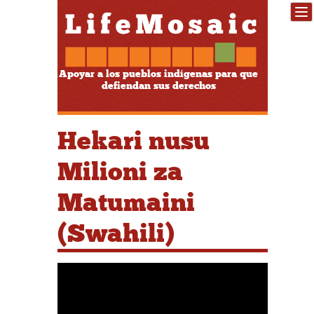
Apoyar a los pueblos indígenas para que
defiendan sus derechos
Hekari nusu
Milioni za
Matumaini
(Swahili)